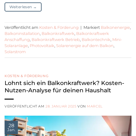
Weiterlesen
→
Veröffentlicht am
Kosten & Förderung
|
Markiert
Balkonenergie
,
Balkoninstallation
,
Balkonkraftwerk
,
Balkonkraftwerk
Anschaffung
,
Balkonkraftwerk Betrieb
,
Balkontechnik
,
Mini-
Solaranlage
,
Photovoltaik
,
Solarenergie auf dem Balkon
,
Solarstrom
KOSTEN & FÖRDERUNG
Lohnt sich ein Balkonkraftwerk? Kosten-
Nutzen-Analyse für deinen Haushalt
VERÖFFENTLICHT AM
28. JANUAR 2025
VON
MARCEL
28
Jan.