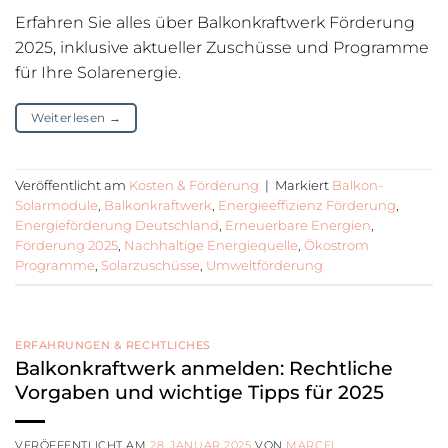
Erfahren Sie alles über Balkonkraftwerk Förderung
2025, inklusive aktueller Zuschüsse und Programme
für Ihre Solarenergie.
Weiterlesen
→
Veröffentlicht am
Kosten & Förderung
|
Markiert
Balkon-
Solarmodule
,
Balkonkraftwerk
,
Energieeffizienz Förderung
,
Energieförderung Deutschland
,
Erneuerbare Energien
,
Förderung 2025
,
Nachhaltige Energiequelle
,
Ökostrom
Programme
,
Solarzuschüsse
,
Umweltförderung
ERFAHRUNGEN & RECHTLICHES
Balkonkraftwerk anmelden: Rechtliche
Vorgaben und wichtige Tipps für 2025
VERÖFFENTLICHT AM
28. JANUAR 2025
VON
MARCEL