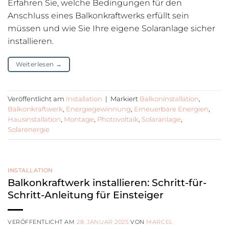
Erfahren Sie, welche Bedingungen für den
Anschluss eines Balkonkraftwerks erfüllt sein
müssen und wie Sie Ihre eigene Solaranlage sicher
installieren.
Weiterlesen
→
Veröffentlicht am
Installation
|
Markiert
Balkoninstallation
,
Balkonkraftwerk
,
Energiegewinnung
,
Erneuerbare Energien
,
Hausinstallation
,
Montage
,
Photovoltaik
,
Solaranlage
,
Solarenergie
INSTALLATION
Balkonkraftwerk installieren: Schritt-für-
Schritt-Anleitung für Einsteiger
VERÖFFENTLICHT AM
28. JANUAR 2025
VON
MARCEL