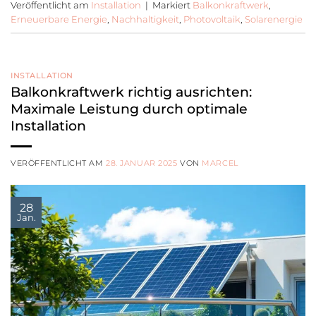
Veröffentlicht am
Installation
|
Markiert
Balkonkraftwerk
,
Erneuerbare Energie
,
Nachhaltigkeit
,
Photovoltaik
,
Solarenergie
INSTALLATION
Balkonkraftwerk richtig ausrichten:
Maximale Leistung durch optimale
Installation
VERÖFFENTLICHT AM
28. JANUAR 2025
VON
MARCEL
28
Jan.