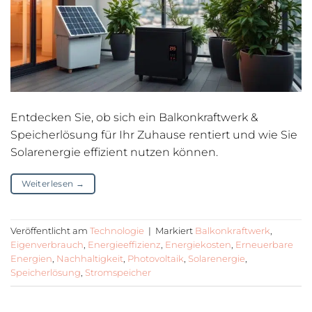
Entdecken Sie, ob sich ein Balkonkraftwerk &
Speicherlösung für Ihr Zuhause rentiert und wie Sie
Solarenergie effizient nutzen können.
Weiterlesen
→
Veröffentlicht am
Technologie
|
Markiert
Balkonkraftwerk
,
Eigenverbrauch
,
Energieeffizienz
,
Energiekosten
,
Erneuerbare
Energien
,
Nachhaltigkeit
,
Photovoltaik
,
Solarenergie
,
Speicherlösung
,
Stromspeicher