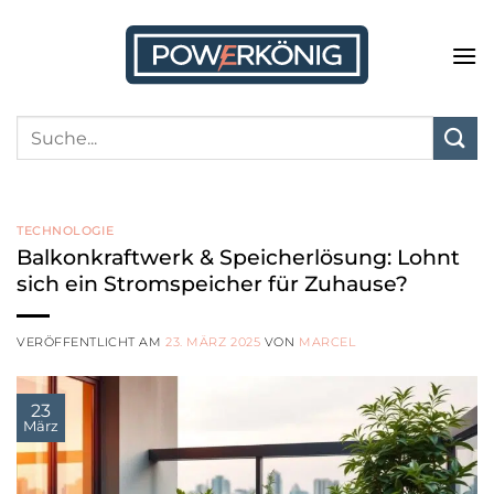
Zum
Inhalt
springen
TECHNOLOGIE
Balkonkraftwerk & Speicherlösung: Lohnt
sich ein Stromspeicher für Zuhause?
VERÖFFENTLICHT AM
23. MÄRZ 2025
VON
MARCEL
23
März