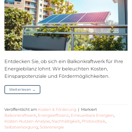
Entdecken Sie, ob sich ein Balkonkraftwerk für Ihre
Energiebilanz lohnt. Wir beleuchten Kosten,
Einsparpotenziale und Fördermöglichkeiten.
Weiterlesen
→
Veröffentlicht am
Kosten & Förderung
|
Markiert
Balkonkraftwerk
,
Energieeffizienz
,
Erneuerbare Energien
,
Kosten-Nutzen-Analyse
,
Nachhaltigkeit
,
Photovoltaik
,
Selbstversorgung
,
Solarenergie