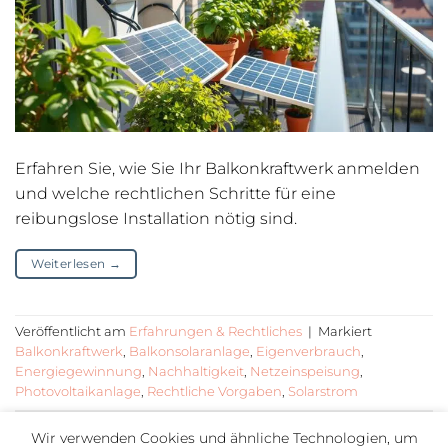
Erfahren Sie, wie Sie Ihr Balkonkraftwerk anmelden
und welche rechtlichen Schritte für eine
reibungslose Installation nötig sind.
Weiterlesen
→
Veröffentlicht am
Erfahrungen & Rechtliches
|
Markiert
Balkonkraftwerk
,
Balkonsolaranlage
,
Eigenverbrauch
,
Energiegewinnung
,
Nachhaltigkeit
,
Netzeinspeisung
,
Photovoltaikanlage
,
Rechtliche Vorgaben
,
Solarstrom
Wir verwenden Cookies und ähnliche Technologien, um