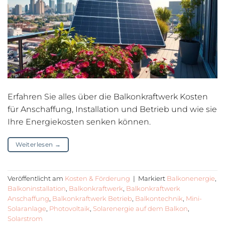
Erfahren Sie alles über die Balkonkraftwerk Kosten
für Anschaffung, Installation und Betrieb und wie sie
Ihre Energiekosten senken können.
Weiterlesen
→
Veröffentlicht am
Kosten & Förderung
|
Markiert
Balkonenergie
,
Balkoninstallation
,
Balkonkraftwerk
,
Balkonkraftwerk
Anschaffung
,
Balkonkraftwerk Betrieb
,
Balkontechnik
,
Mini-
Solaranlage
,
Photovoltaik
,
Solarenergie auf dem Balkon
,
Solarstrom