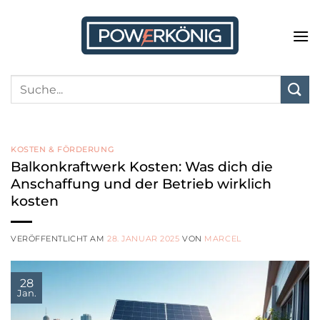
Zum
Inhalt
springen
KOSTEN & FÖRDERUNG
Balkonkraftwerk Kosten: Was dich die
Anschaffung und der Betrieb wirklich
kosten
VERÖFFENTLICHT AM
28. JANUAR 2025
VON
MARCEL
28
Jan.