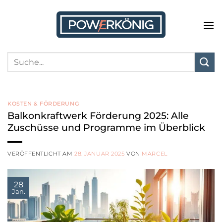
Zum
Inhalt
springen
KOSTEN & FÖRDERUNG
Balkonkraftwerk Förderung 2025: Alle
Zuschüsse und Programme im Überblick
VERÖFFENTLICHT AM
28. JANUAR 2025
VON
MARCEL
28
Jan.