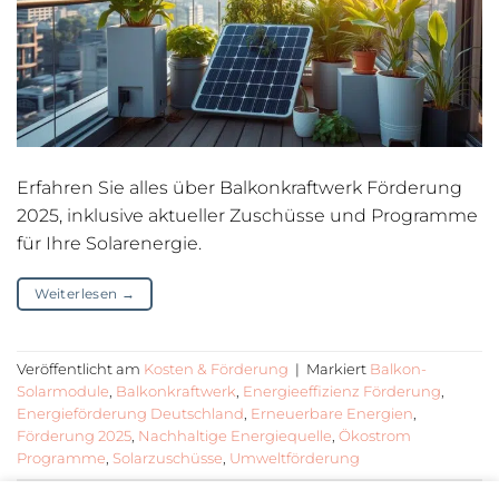
Erfahren Sie alles über Balkonkraftwerk Förderung
2025, inklusive aktueller Zuschüsse und Programme
für Ihre Solarenergie.
Weiterlesen
→
Veröffentlicht am
Kosten & Förderung
|
Markiert
Balkon-
Solarmodule
,
Balkonkraftwerk
,
Energieeffizienz Förderung
,
Energieförderung Deutschland
,
Erneuerbare Energien
,
Förderung 2025
,
Nachhaltige Energiequelle
,
Ökostrom
Programme
,
Solarzuschüsse
,
Umweltförderung