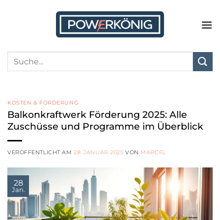
Zum
Inhalt
springen
KOSTEN & FÖRDERUNG
Balkonkraftwerk Förderung 2025: Alle
Zuschüsse und Programme im Überblick
VERÖFFENTLICHT AM
28. JANUAR 2025
VON
MARCEL
28
Jan.