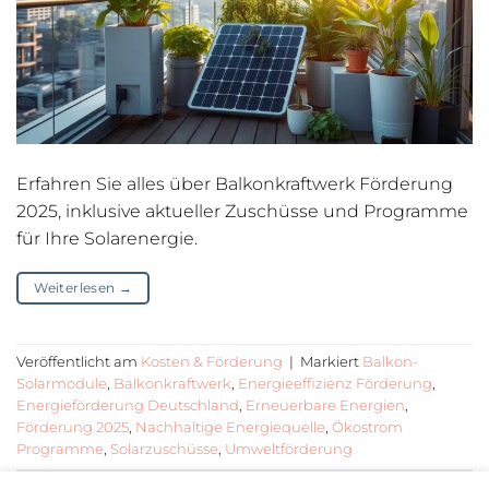
Erfahren Sie alles über Balkonkraftwerk Förderung
2025, inklusive aktueller Zuschüsse und Programme
für Ihre Solarenergie.
Weiterlesen
→
Veröffentlicht am
Kosten & Förderung
|
Markiert
Balkon-
Solarmodule
,
Balkonkraftwerk
,
Energieeffizienz Förderung
,
Energieförderung Deutschland
,
Erneuerbare Energien
,
Förderung 2025
,
Nachhaltige Energiequelle
,
Ökostrom
Programme
,
Solarzuschüsse
,
Umweltförderung