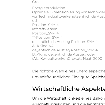
Gro
Energieproduktion
Optimale
Dimensionierung
vonTechnikie
vonTechnikkraftwerkenutzentlich da Aust
ud
Position_SYM 4
rafcraftwerken
Position_SYM 4
TYPosition_SYM 4
de_entlich da Austieg Position_SYM 4
A_KKind A4
de_entlich da Austieg Position_SYM 4
B_KKind de_entlich da Austieg oder
(Als IKwikraftwerkenGrowatt Noah 2000
Die richtige Wahl eines Energiespeiche
umweltfreundlicher. Eine gute
Speich
Wirtschaftliche Aspekt
Um die
Wirtschaftlichkeit
eines Balkon
Anschaffungskosten und die langfristi