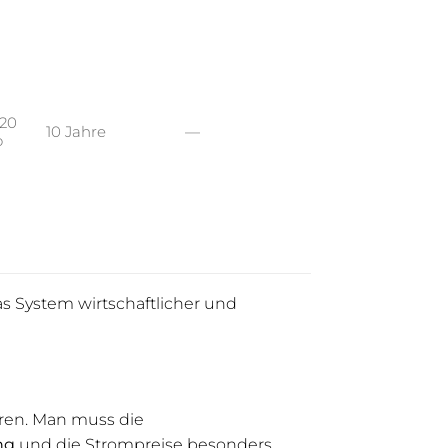
520
10 Jahre
—
o
as System wirtschaftlicher und
eren. Man muss die
ng
und die Strompreise besonders