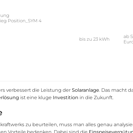
rung
ieg Position_SYM 4
ab 
bis zu 23 kWh
Eur
rs verbessert die Leistung der
Solaranlage
. Das macht d
erlösung
ist eine kluge
Investition
in die Zukunft.
e
kraftwerks zu beurteilen, muss man alles genau analysi
gen Vorteile bedenken. Dabei sind die
Einspeisevergütu