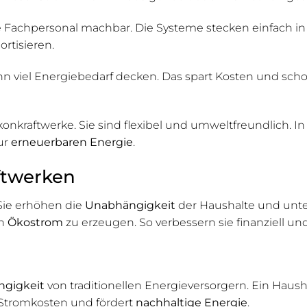
e Fachpersonal machbar. Die Systeme stecken einfach in 
rtisieren.
nn viel Energiebedarf decken. Das spart Kosten und sc
kraftwerke. Sie sind flexibel und umweltfreundlich. I
ur
erneuerbaren Energie
.
ftwerken
 Sie erhöhen die
Unabhängigkeit
der Haushalte und unt
en
Ökostrom
zu erzeugen. So verbessern sie finanziell und
gigkeit
von traditionellen Energieversorgern. Ein Haush
 Stromkosten und fördert
nachhaltige Energie
.