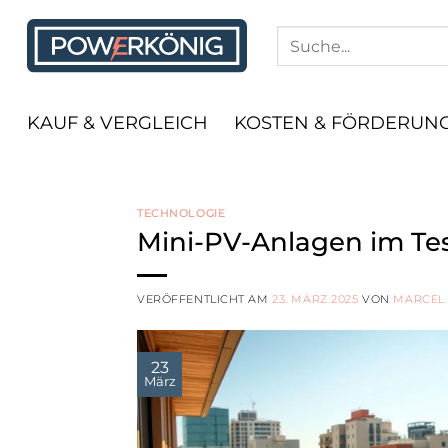
Zum
Inhalt
springen
KAUF & VERGLEICH
KOSTEN & FÖRDERUN
TECHNOLOGIE
Mini-PV-Anlagen im Test
VERÖFFENTLICHT AM
23. MÄRZ 2025
VON
MARCEL
23
März