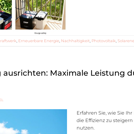
raftwerk
,
Erneuerbare Energie
,
Nachhaltigkeit
,
Photovoltaik
,
Solarene
g ausrichten: Maximale Leistung 
EL
Erfahren Sie, wie Sie Ih
die Effizienz zu steige
nutzen.