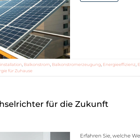
nstallation
,
Balkonstrom
,
Balkonstromerzeugung
,
Energieeffizienz
,
E
rgie für Zuhause
selrichter für die Zukunft
Erfahren Sie, welche We