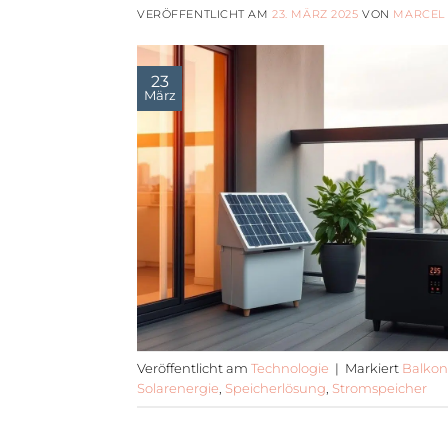
VERÖFFENTLICHT AM
23. MÄRZ 2025
VON
MARCEL
23
März
Veröffentlicht am
Technologie
|
Markiert
Balkon
Solarenergie
,
Speicherlösung
,
Stromspeicher