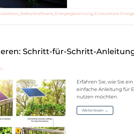
stallation
,
Balkonkraftwerk
,
Energiegewinnung
,
Erneuerbare Energi
eren: Schritt-für-Schritt-Anleitung
EL
Erfahren Sie, wie Sie ein
einfache Anleitung für E
nutzen möchten.
Weiterlesen
→