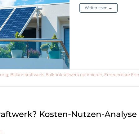
Weiterlesen
→
tung
,
Balkonkraftwerk
,
Balkonkraftwerk optimieren
,
Erneuerbare Ene
raftwerk? Kosten-Nutzen-Analyse 
EL