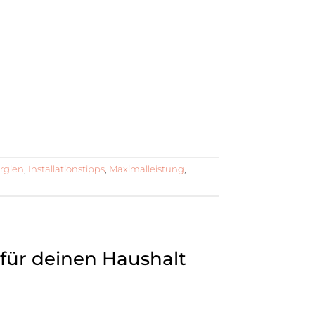
rgien
,
Installationstipps
,
Maximalleistung
,
für deinen Haushalt