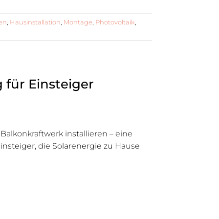
en
,
Hausinstallation
,
Montage
,
Photovoltaik
,
 für Einsteiger
 Balkonkraftwerk installieren – eine
insteiger, die Solarenergie zu Hause