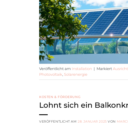
Veröffentlicht am
Installation
|
Markiert
Ausrich
Photovoltaik
,
Solarenergie
KOSTEN & FÖRDERUNG
Lohnt sich ein Balkonk
VERÖFFENTLICHT AM
28. JANUAR 2025
VON
MARC