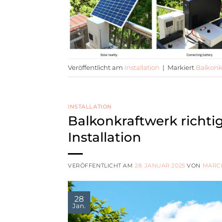
Veröffentlicht am
Installation
|
Markiert
Balkonk
INSTALLATION
Balkonkraftwerk richti
Installation
VERÖFFENTLICHT AM
28. JANUAR 2025
VON
MARC
28
Jan.