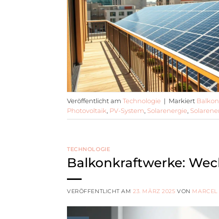
Veröffentlicht am
Technologie
|
Markiert
Balkoni
Photovoltaik
,
PV-System
,
Solarenergie
,
Solarene
TECHNOLOGIE
Balkonkraftwerke: Wech
VERÖFFENTLICHT AM
23. MÄRZ 2025
VON
MARCEL