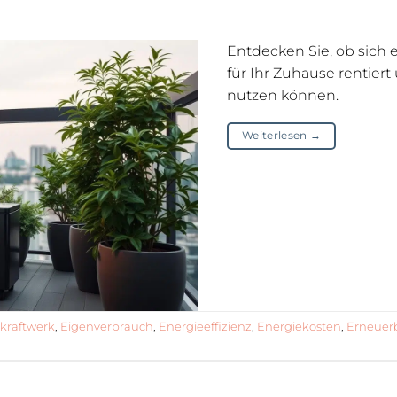
Entdecken Sie, ob sich 
für Ihr Zuhause rentiert
nutzen können.
Weiterlesen
→
kraftwerk
,
Eigenverbrauch
,
Energieeffizienz
,
Energiekosten
,
Erneuer