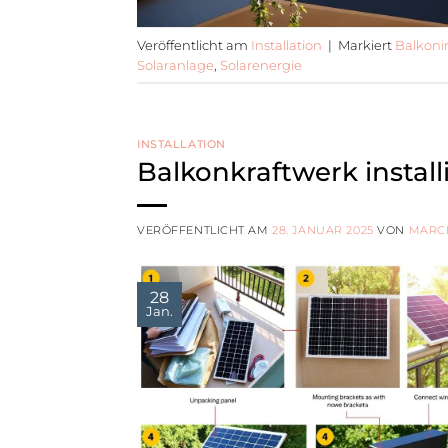
Veröffentlicht am
Installation
|
Markiert
Balkonin
Solaranlage
,
Solarenergie
INSTALLATION
Balkonkraftwerk installi
VERÖFFENTLICHT AM
28. JANUAR 2025
VON
MARC
28
Jan.