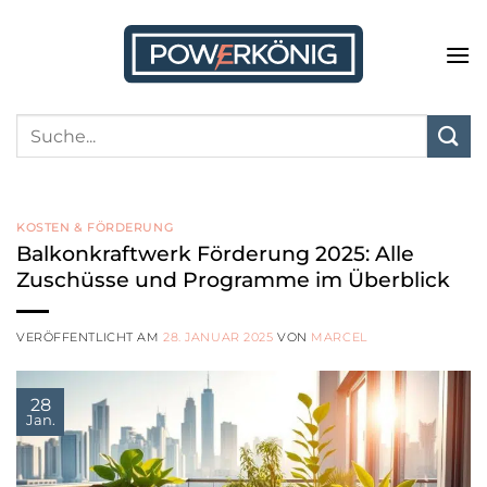
Zum
Inhalt
springen
KOSTEN & FÖRDERUNG
Balkonkraftwerk Förderung 2025: Alle
Zuschüsse und Programme im Überblick
VERÖFFENTLICHT AM
28. JANUAR 2025
VON
MARCEL
28
Jan.