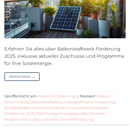
Erfahren Sie alles über Balkonkraftwerk Förderung
2025, inklusive aktueller Zuschüsse und Programme
für Ihre Solarenergie.
Weiterlesen
→
Veröffentlicht am
Kosten & Förderung
|
Markiert
Balkon-
Solarmodule
,
Balkonkraftwerk
,
Energieeffizienz Förderung
,
Energieförderung Deutschland
,
Erneuerbare Energien
,
Förderung 2025
,
Nachhaltige Energiequelle
,
Ökostrom
Programme
,
Solarzuschüsse
,
Umweltförderung