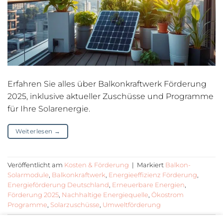
Erfahren Sie alles über Balkonkraftwerk Förderung
2025, inklusive aktueller Zuschüsse und Programme
für Ihre Solarenergie.
Weiterlesen
→
Veröffentlicht am
Kosten & Förderung
|
Markiert
Balkon-
Solarmodule
,
Balkonkraftwerk
,
Energieeffizienz Förderung
,
Energieförderung Deutschland
,
Erneuerbare Energien
,
Förderung 2025
,
Nachhaltige Energiequelle
,
Ökostrom
Programme
,
Solarzuschüsse
,
Umweltförderung