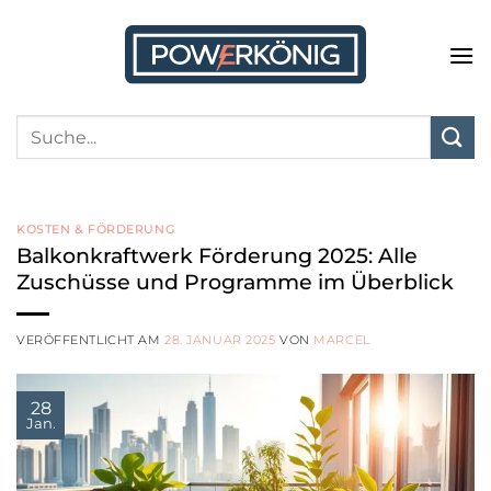
Zum
Inhalt
springen
KOSTEN & FÖRDERUNG
Balkonkraftwerk Förderung 2025: Alle
Zuschüsse und Programme im Überblick
VERÖFFENTLICHT AM
28. JANUAR 2025
VON
MARCEL
28
Jan.