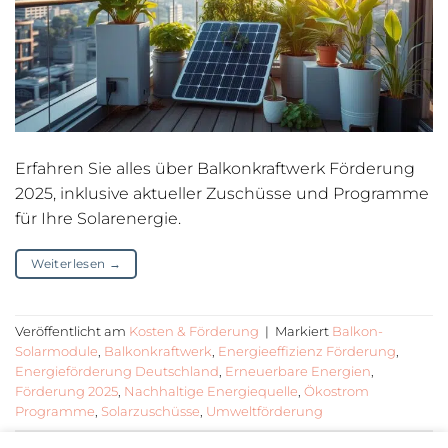
Erfahren Sie alles über Balkonkraftwerk Förderung
2025, inklusive aktueller Zuschüsse und Programme
für Ihre Solarenergie.
Weiterlesen
→
Veröffentlicht am
Kosten & Förderung
|
Markiert
Balkon-
Solarmodule
,
Balkonkraftwerk
,
Energieeffizienz Förderung
,
Energieförderung Deutschland
,
Erneuerbare Energien
,
Förderung 2025
,
Nachhaltige Energiequelle
,
Ökostrom
Programme
,
Solarzuschüsse
,
Umweltförderung