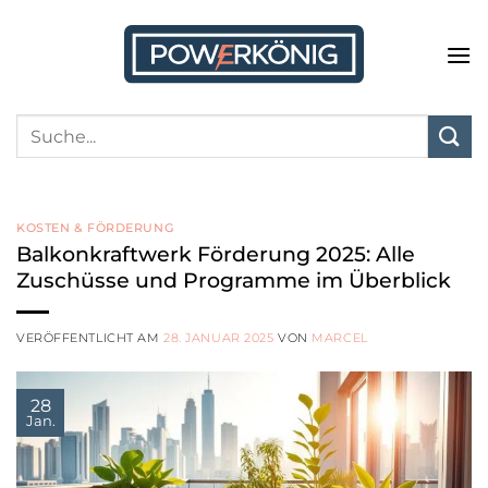
Zum
Inhalt
springen
KOSTEN & FÖRDERUNG
Balkonkraftwerk Förderung 2025: Alle
Zuschüsse und Programme im Überblick
VERÖFFENTLICHT AM
28. JANUAR 2025
VON
MARCEL
28
Jan.