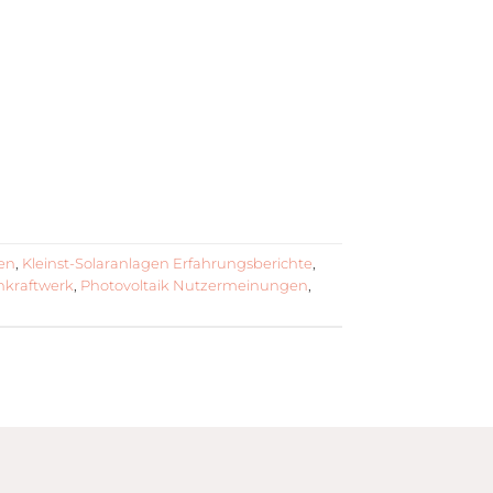
en
,
Kleinst-Solaranlagen Erfahrungsberichte
,
nkraftwerk
,
Photovoltaik Nutzermeinungen
,