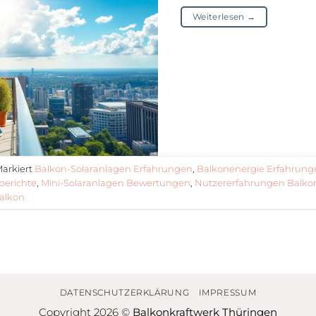
Weiterlesen
→
arkiert
Balkon-Solaranlagen Erfahrungen
,
Balkonenergie Erfahrung
berichte
,
Mini-Solaranlagen Bewertungen
,
Nutzererfahrungen Balko
alkon
DATENSCHUTZERKLÄRUNG
IMPRESSUM
Copyright 2026 ©
Balkonkraftwerk Thüringen