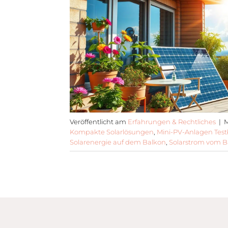
Veröffentlicht am
Erfahrungen & Rechtliches
|
M
Kompakte Solarlösungen
,
Mini-PV-Anlagen Test
Solarenergie auf dem Balkon
,
Solarstrom vom B