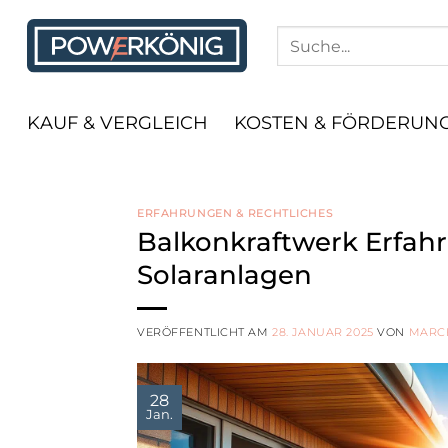
Zum
Inhalt
springen
KAUF & VERGLEICH
KOSTEN & FÖRDERUN
ERFAHRUNGEN & RECHTLICHES
Balkonkraftwerk Erfahr
Solaranlagen
VERÖFFENTLICHT AM
28. JANUAR 2025
VON
MARC
28
Jan.