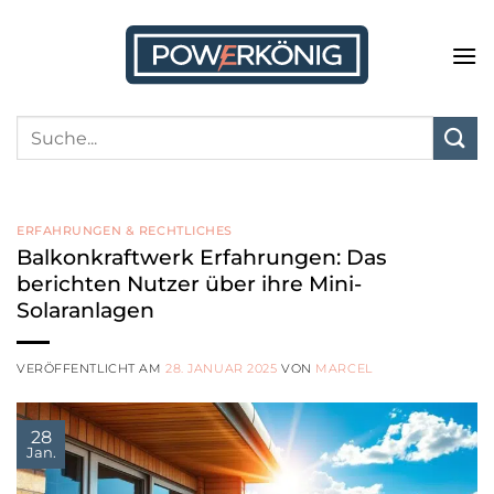
Zum
Inhalt
springen
ERFAHRUNGEN & RECHTLICHES
Balkonkraftwerk Erfahrungen: Das
berichten Nutzer über ihre Mini-
Solaranlagen
VERÖFFENTLICHT AM
28. JANUAR 2025
VON
MARCEL
28
Jan.