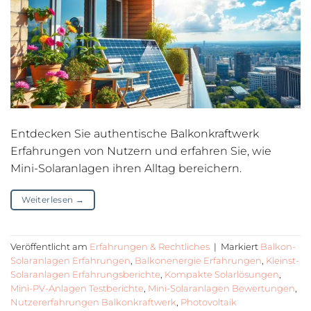
Entdecken Sie authentische Balkonkraftwerk
Erfahrungen von Nutzern und erfahren Sie, wie
Mini-Solaranlagen ihren Alltag bereichern.
Weiterlesen
→
Veröffentlicht am
Erfahrungen & Rechtliches
|
Markiert
Balkon-
Solaranlagen Erfahrungen
,
Balkonenergie Erfahrungen
,
Kleinst-
Solaranlagen Erfahrungsberichte
,
Kompakte Solarlösungen
,
Mini-PV-Anlagen Testberichte
,
Mini-Solaranlagen Bewertungen
,
Nutzererfahrungen Balkonkraftwerk
,
Photovoltaik