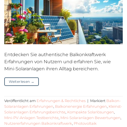
Entdecken Sie authentische Balkonkraftwerk
Erfahrungen von Nutzern und erfahren Sie, wie
Mini-Solaranlagen ihren Alltag bereichern.
Weiterlesen
→
Veröffentlicht am
Erfahrungen & Rechtliches
|
Markiert
Balkon-
Solaranlagen Erfahrungen
,
Balkonenergie Erfahrungen
,
Kleinst-
Solaranlagen Erfahrungsberichte
,
Kompakte Solarlösungen
,
Mini-PV-Anlagen Testberichte
,
Mini-Solaranlagen Bewertungen
,
Nutzererfahrungen Balkonkraftwerk
,
Photovoltaik