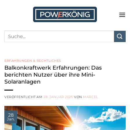
Zum
Inhalt
springen
ERFAHRUNGEN & RECHTLICHES
Balkonkraftwerk Erfahrungen: Das
berichten Nutzer über ihre Mini-
Solaranlagen
VERÖFFENTLICHT AM
28. JANUAR 2025
VON
MARCEL
28
Jan.