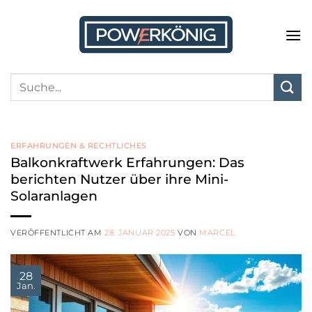
Zum
Inhalt
springen
ERFAHRUNGEN & RECHTLICHES
Balkonkraftwerk Erfahrungen: Das
berichten Nutzer über ihre Mini-
Solaranlagen
VERÖFFENTLICHT AM
28. JANUAR 2025
VON
MARCEL
28
Jan.