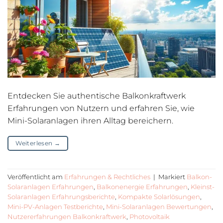
Entdecken Sie authentische Balkonkraftwerk
Erfahrungen von Nutzern und erfahren Sie, wie
Mini-Solaranlagen ihren Alltag bereichern.
Weiterlesen
→
Veröffentlicht am
Erfahrungen & Rechtliches
|
Markiert
Balkon-
Solaranlagen Erfahrungen
,
Balkonenergie Erfahrungen
,
Kleinst-
Solaranlagen Erfahrungsberichte
,
Kompakte Solarlösungen
,
Mini-PV-Anlagen Testberichte
,
Mini-Solaranlagen Bewertungen
,
Nutzererfahrungen Balkonkraftwerk
,
Photovoltaik