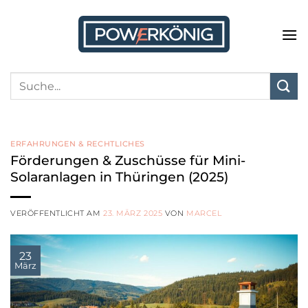
Zum
Inhalt
springen
ERFAHRUNGEN & RECHTLICHES
Förderungen & Zuschüsse für Mini-
Solaranlagen in Thüringen (2025)
VERÖFFENTLICHT AM
23. MÄRZ 2025
VON
MARCEL
23
März