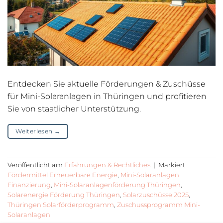
Entdecken Sie aktuelle Förderungen & Zuschüsse
für Mini-Solaranlagen in Thüringen und profitieren
Sie von staatlicher Unterstützung.
Weiterlesen
→
Veröffentlicht am
Erfahrungen & Rechtliches
|
Markiert
Fördermittel Erneuerbare Energie
,
Mini-Solaranlagen
Finanzierung
,
Mini-Solaranlagenförderung Thüringen
,
Solarenergie Förderung Thüringen
,
Solarzuschüsse 2025
,
Thüringen Solarförderprogramm
,
Zuschussprogramm Mini-
Solaranlagen