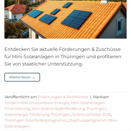
Entdecken Sie aktuelle Förderungen & Zuschüsse
für Mini-Solaranlagen in Thüringen und profitieren
Sie von staatlicher Unterstützung.
Weiterlesen
→
Veröffentlicht am
Erfahrungen & Rechtliches
|
Markiert
Fördermittel Erneuerbare Energie
,
Mini-Solaranlagen
Finanzierung
,
Mini-Solaranlagenförderung Thüringen
,
Solarenergie Förderung Thüringen
,
Solarzuschüsse 2025
,
Thüringen Solarförderprogramm
,
Zuschussprogramm Mini-
Solaranlagen