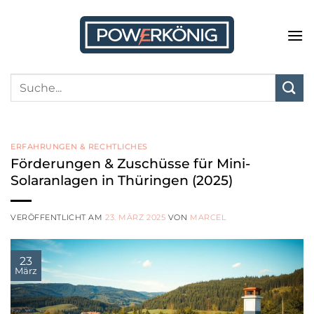
Zum
Inhalt
springen
ERFAHRUNGEN & RECHTLICHES
Förderungen & Zuschüsse für Mini-
Solaranlagen in Thüringen (2025)
VERÖFFENTLICHT AM
23. MÄRZ 2025
VON
MARCEL
23
März