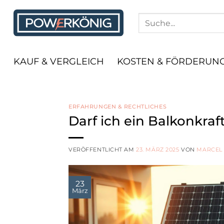
Zum
Inhalt
springen
KAUF & VERGLEICH
KOSTEN & FÖRDERUN
ERFAHRUNGEN & RECHTLICHES
Darf ich ein Balkonkra
VERÖFFENTLICHT AM
23. MÄRZ 2025
VON
MARCEL
23
März