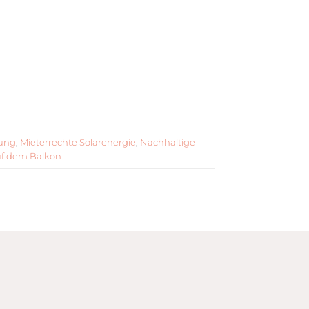
mung
,
Mieterrechte Solarenergie
,
Nachhaltige
uf dem Balkon