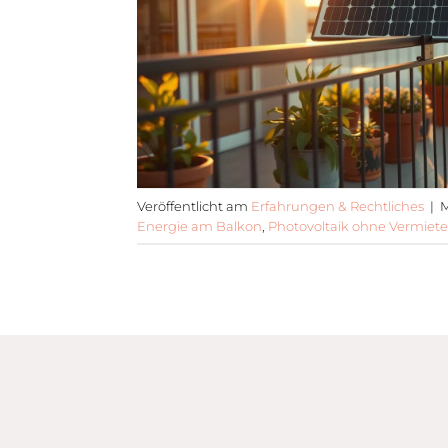
Veröffentlicht am
Erfahrungen & Rechtliches
|
M
Energie am Balkon
,
Photovoltaik ohne Vermie