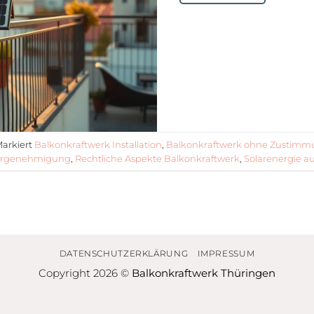
arkiert
Balkonkraftwerk Installation
,
Balkonkraftwerk ohne Zustim
tergenehmigung
,
Rechtliche Aspekte Balkonkraftwerk
,
Solarenergie a
DATENSCHUTZERKLÄRUNG
IMPRESSUM
Copyright 2026 ©
Balkonkraftwerk Thüringen