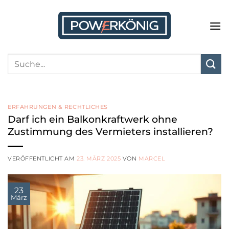
Zum
Inhalt
springen
ERFAHRUNGEN & RECHTLICHES
Darf ich ein Balkonkraftwerk ohne
Zustimmung des Vermieters installieren?
VERÖFFENTLICHT AM
23. MÄRZ 2025
VON
MARCEL
23
März