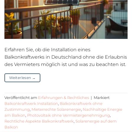
Erfahren Sie, ob die Installation eines
Balkonkraftwerks in Deutschland ohne die Erlaubnis
des Vermieters möglich ist und was zu beachten ist.
Weiterlesen
→
Veröffentlicht am
Erfahrungen & Rechtliches
|
Markiert
Balkonkraftwerk Installation
,
Balkonkraftwerk ohne
Zustimmung
,
Mieterrechte Solarenergie
,
Nachhaltige Energie
am Balkon
,
Photovoltaik ohne Vermietergenehmigung
,
Rechtliche Aspekte Balkonkraftwerk
,
Solarenergie auf dem
Balkon