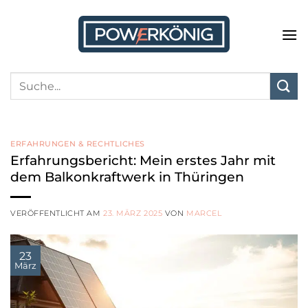
Zum
Inhalt
springen
ERFAHRUNGEN & RECHTLICHES
Erfahrungsbericht: Mein erstes Jahr mit
dem Balkonkraftwerk in Thüringen
VERÖFFENTLICHT AM
23. MÄRZ 2025
VON
MARCEL
23
März