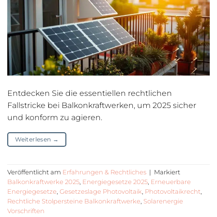
Entdecken Sie die essentiellen rechtlichen
Fallstricke bei Balkonkraftwerken, um 2025 sicher
und konform zu agieren.
Weiterlesen
→
Veröffentlicht am
Erfahrungen & Rechtliches
|
Markiert
Balkonkraftwerke 2025
,
Energiegesetze 2025
,
Erneuerbare
Energiegesetze
,
Gesetzeslage Photovoltaik
,
Photovoltaikrecht
,
Rechtliche Stolpersteine Balkonkraftwerke
,
Solarenergie
Vorschriften