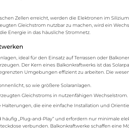
schen Zellen erreicht, werden die Elektronen im Siliziu
gten Gleichstrom nutzbar zu machen, wird ein Wechsel
ie Energie in das häusliche Stromnetz.
ftwerken
lagen, ideal für den Einsatz auf Terrassen oder Balkone
eugen. Der Kern eines Balkonkraftwerks ist das Solarpan
h begrenzten Umgebungen effizient zu arbeiten. Die wes
nnenlicht, so wie größere Solaranlagen.
eugten Gleichstroms in nutzenfähigen Wechselstrom.
e Halterungen, die eine einfache Installation und Orien
 häufig „Plug-and-Play“ und erfordern nur minimale elekt
ssteckdose verbunden. Balkonkraftwerke schaffen eine M