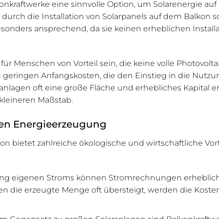
nkraftwerke eine sinnvolle Option, um Solarenergie au
rch die Installation von Solarpanels auf dem Balkon s
besonders ansprechend, da sie keinen erheblichen Instal
ür Menschen von Vorteil sein, die keine volle Photovolta
en geringen Anfangskosten, die den Einstieg in die Nut
aranlagen oft eine große Fläche und erhebliches Kapital e
kleineren Maßstab.
hen Energieerzeugung
on bietet zahlreiche ökologische und wirtschaftliche Vorte
ung eigenen Stroms können Stromrechnungen erheblich
n die erzeugte Menge oft übersteigt, werden die Kosten
 Im Gegensatz zu großen Solaranlagen sind Balkonkraftwerk